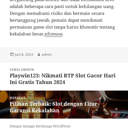
adalah beberapa cara pasti untuk kehilangan uang.
Dengan memahami risiko dan bermain secara
bertanggung jawab, pemain dapat menikmati
permainan game slot tanpa harus khawatir tentang
kekalahan besar,
nfcmusa
.
Diposkan
Penulis
Juni 8, 2024
admin
pada
Navigasi
SEBELUMNYA
pos
Playwin123: Nikmati RTP Slot Gacor Hari
Pos
Ini Gratis Tahun 2024
sebelumnya:
BERIKUT
Pilihan Terbaik: Slot dengan Fitur
Pos
Garansi Kekalahan
berikutnya:
Dengan bangga bertenaga WordPress