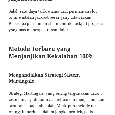
Salah satu daya tarik utama dari permainan slot
online adalah jackpot besar yang ditawarkan.
Beberapa permainan slot memiliki jackpot progresif
yang bisa mencapai jutaan dolar.
Metode Terbaru yang
Menjanjikan Kekalahan 100%
Mengandalkan Strategi Sistem
Martingale
Strategi Martingale, yang sering tergunakan dalam
permainan judi lainnya, melibatkan menggandakan
taruhan setiap kali kalah. Meskipun metode ini
mungkin berhasil dalam jangka pendek, pada