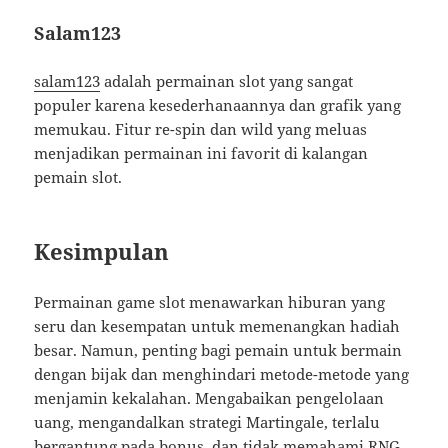
Salam123
salam123
adalah permainan slot yang sangat
populer karena kesederhanaannya dan grafik yang
memukau. Fitur re-spin dan wild yang meluas
menjadikan permainan ini favorit di kalangan
pemain slot.
Kesimpulan
Permainan game slot menawarkan hiburan yang
seru dan kesempatan untuk memenangkan hadiah
besar. Namun, penting bagi pemain untuk bermain
dengan bijak dan menghindari metode-metode yang
menjamin kekalahan. Mengabaikan pengelolaan
uang, mengandalkan strategi Martingale, terlalu
bergantung pada bonus, dan tidak memahami RNG