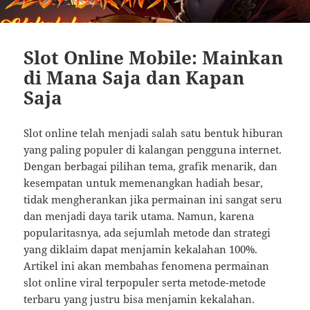
Slot Online Mobile: Mainkan
di Mana Saja dan Kapan
Saja
Slot online telah menjadi salah satu bentuk hiburan
yang paling populer di kalangan pengguna internet.
Dengan berbagai pilihan tema, grafik menarik, dan
kesempatan untuk memenangkan hadiah besar,
tidak mengherankan jika permainan ini sangat seru
dan menjadi daya tarik utama. Namun, karena
popularitasnya, ada sejumlah metode dan strategi
yang diklaim dapat menjamin kekalahan 100%.
Artikel ini akan membahas fenomena permainan
slot online viral terpopuler serta metode-metode
terbaru yang justru bisa menjamin kekalahan.